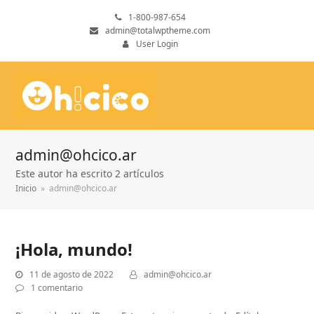
1-800-987-654
admin@totalwptheme.com
User Login
admin@ohcico.ar
Este autor ha escrito 2 artículos
Inicio
»
admin@ohcico.ar
¡Hola, mundo!
11 de agosto de 2022
admin@ohcico.ar
1 comentario